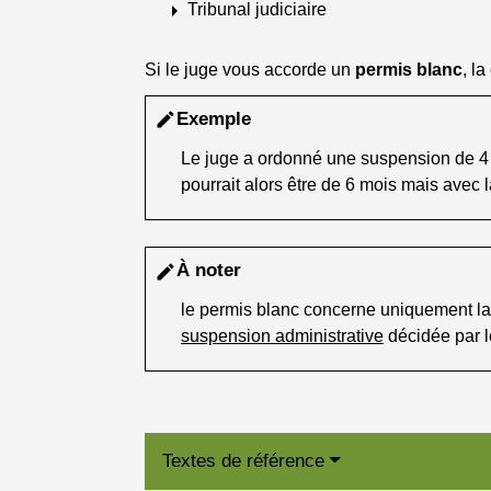
arrow_right
Tribunal judiciaire
Si le juge vous accorde un
permis blanc
, la
Exemple
edit
Le juge a ordonné une suspension de 4 
pourrait alors être de 6 mois mais avec l
À noter
edit
le permis blanc concerne uniquement l
suspension administrative
décidée par le
Textes de référence