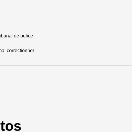
ibunal de police
nal correctionnel
otos