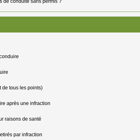
as de conduite sans permis ?
 conduire
uire
t de tous les points)
re après une infraction
ur raisons de santé
tirés par infraction