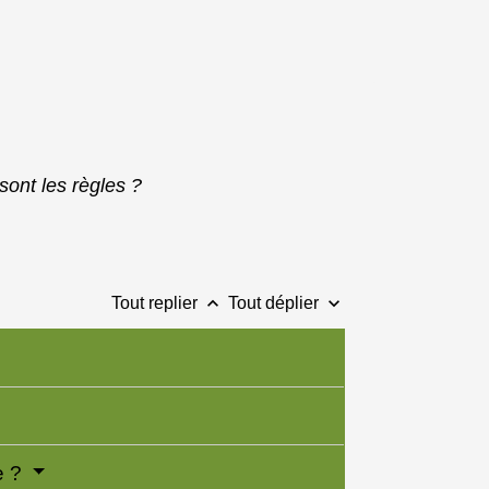
sont les règles ?
keyboard_arrow_up
keyboard_arrow_down
Tout replier
Tout déplier
e ?