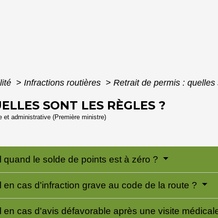
lité
>
Infractions routières
>
Retrait de permis : quelles 
UELLES SONT LES RÈGLES ?
le et administrative (Première ministre)
il quand le solde de points est à zéro ?
il en cas d'infraction grave au code de la route ?
il en cas d'avis défavorable après une visite médical