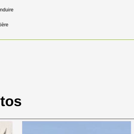
onduire
tière
otos