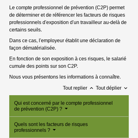
Le compte professionnel de prévention (C2P) permet
de déterminer et de référencer les facteurs de risques
professionnels d'exposition d'un travailleur au-delà de
certains seuils.
Dans ce cas, l'employeur établit une déclaration de
façon dématérialisée.
En fonction de son exposition à ces risques, le salarié
cumule des points sur son C2P.
Nous vous présentons les informations à connaître.
keyboard_arrow_up
keyboard_arrow_down
Tout replier
Tout déplier
Qui est concerné par le compte professionnel
de prévention (C2P) ?
Quels sont les facteurs de risques
professionnels ?