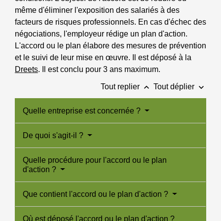
même d'éliminer l'exposition des salariés à des
facteurs de risques professionnels. En cas d'échec des
négociations, l'employeur rédige un plan d'action.
L'accord ou le plan élabore des mesures de prévention
et le suivi de leur mise en œuvre. Il est déposé à la
Dreets
. Il est conclu pour 3 ans maximum.
keyboard_arrow_up
keyboard_arrow_down
Tout replier
Tout déplier
Quelle entreprise est concernée ?
De quoi s'agit-il ?
Quelle procédure pour l'accord ou le plan
d'action ?
Que contient l'accord ou le plan d'action ?
Où est déposé l'accord ou le plan d'action ?