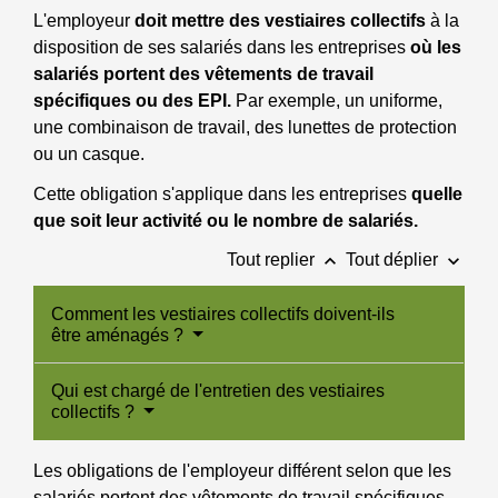
L'employeur
doit mettre des vestiaires collectifs
à la
disposition de ses salariés dans les entreprises
où les
salariés portent des vêtements de travail
spécifiques ou des EPI.
Par exemple, un uniforme,
une combinaison de travail, des lunettes de protection
ou un casque.
Cette obligation s'applique dans les entreprises
quelle
que soit leur activité ou le nombre de salariés.
keyboard_arrow_up
keyboard_arrow_down
Tout replier
Tout déplier
Comment les vestiaires collectifs doivent-ils
être aménagés ?
Qui est chargé de l'entretien des vestiaires
collectifs ?
Les obligations de l'employeur différent selon que les
salariés portent des vêtements de travail spécifiques