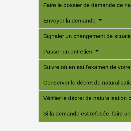
Faire le dossier de demande de nat
Envoyer la demande
Signaler un changement de situati
Passer un entretien
Suivre où en est l'examen de vot
Conserver le décret de naturalisat
Vérifier le décret de naturalisation
Si la demande est refusée, faire u