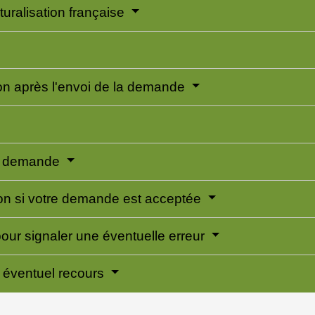
uralisation française
on après l'envoi de la demande
re demande
ion si votre demande est acceptée
 pour signaler une éventuelle erreur
n éventuel recours