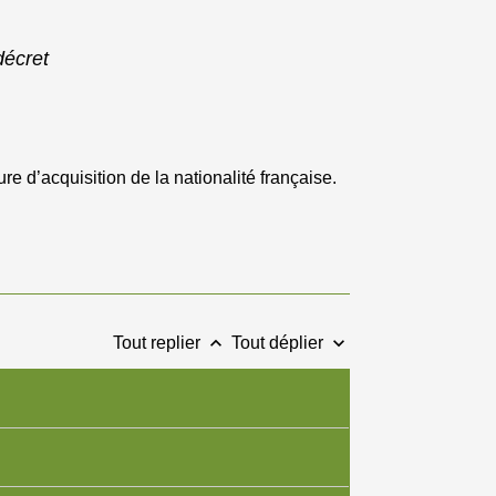
décret
re d’acquisition de la nationalité française.
keyboard_arrow_up
keyboard_arrow_down
Tout replier
Tout déplier