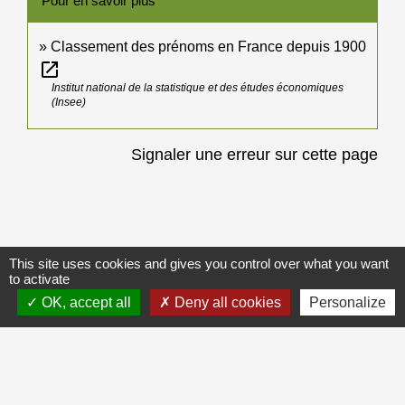
Pour en savoir plus
Classement des prénoms en France depuis 1900
open_in_new
Institut national de la statistique et des études économiques
(Insee)
Signaler une erreur sur cette page
Galerie de photos
This site uses cookies and gives you control over what you want
Voir tout
to activate
OK, accept all
Deny all cookies
Personalize