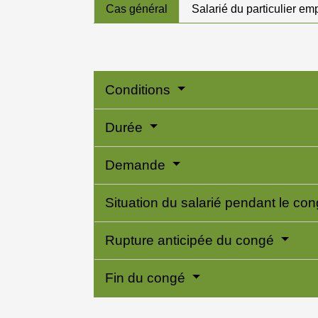
Cas général
Salarié du particulier em
Conditions
Durée
Demande
Situation du salarié pendant le co
Rupture anticipée du congé
Fin du congé