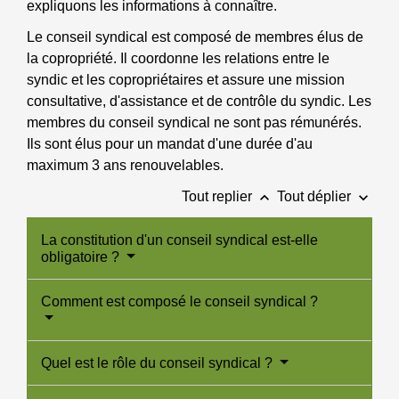
expliquons les informations à connaître.
Le conseil syndical est composé de membres élus de
la copropriété. Il coordonne les relations entre le
syndic et les copropriétaires et assure une mission
consultative, d'assistance et de contrôle du syndic. Les
membres du conseil syndical ne sont pas rémunérés.
Ils sont élus pour un mandat d'une durée d'au
maximum 3 ans renouvelables.
keyboard_arrow_up
keyboard_arrow_down
Tout replier
Tout déplier
La constitution d'un conseil syndical est-elle
obligatoire ?
Comment est composé le conseil syndical ?
Quel est le rôle du conseil syndical ?