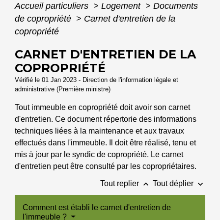
Accueil particuliers
>
Logement
>
Documents
de copropriété
>
Carnet d'entretien de la
copropriété
CARNET D'ENTRETIEN DE LA
COPROPRIÉTÉ
Vérifié le 01 Jan 2023 - Direction de l'information légale et
administrative (Première ministre)
Tout immeuble en copropriété doit avoir son carnet
d'entretien. Ce document répertorie des informations
techniques liées à la maintenance et aux travaux
effectués dans l'immeuble. Il doit être réalisé, tenu et
mis à jour par le syndic de copropriété. Le carnet
d'entretien peut être consulté par les copropriétaires.
keyboard_arrow_up
keyboard_arrow_down
Tout replier
Tout déplier
Comment est établi le carnet d'entretien de
l'immeuble ?