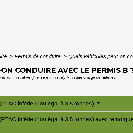
lité
>
Permis de conduire
>
Quels véhicules peut-on co
-ON CONDUIRE AVEC LE PERMIS B 
e et administrative (Première ministre), Ministère chargé de l'intérieur
(PTAC inférieur ou égal à 3,5 tonnes)
 (PTAC inférieur ou égal à 3,5 tonnes) avec remorqu