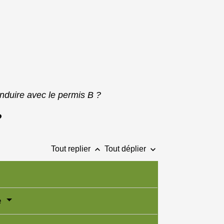
nduire avec le permis B ?
?
keyboard_arrow_up
keyboard_arrow_down
Tout replier
Tout déplier
e