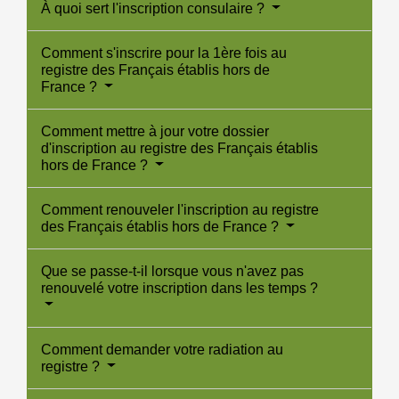
À quoi sert l'inscription consulaire ?
Comment s'inscrire pour la 1ère fois au
registre des Français établis hors de
France ?
Comment mettre à jour votre dossier
d'inscription au registre des Français établis
hors de France ?
Comment renouveler l'inscription au registre
des Français établis hors de France ?
Que se passe-t-il lorsque vous n'avez pas
renouvelé votre inscription dans les temps ?
Comment demander votre radiation au
registre ?