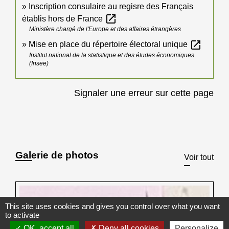
Inscription consulaire au regisre des Français
open_in_new
établis hors de France
Ministère chargé de l'Europe et des affaires étrangères
open_in_new
Mise en place du répertoire électoral unique
Institut national de la statistique et des études économiques
(Insee)
Signaler une erreur sur cette page
Galerie de photos
Voir tout
This site uses cookies and gives you control over what you want
to activate
OK, accept all
Deny all cookies
Personalize