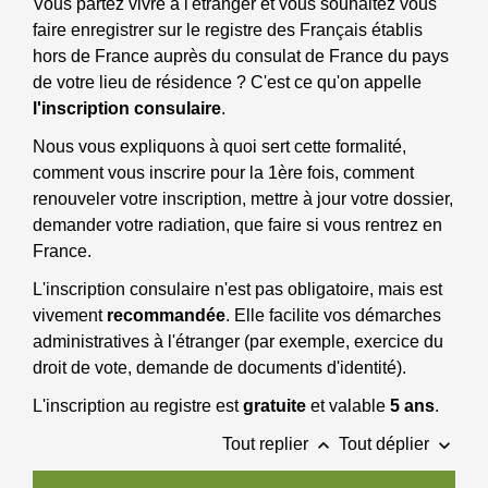
Vous partez vivre à l'étranger et vous souhaitez vous
faire enregistrer sur le registre des Français établis
hors de France auprès du consulat de France du pays
de votre lieu de résidence ? C'est ce qu'on appelle
l'inscription consulaire
.
Nous vous expliquons à quoi sert cette formalité,
comment vous inscrire pour la 1ère fois, comment
renouveler votre inscription, mettre à jour votre dossier,
demander votre radiation, que faire si vous rentrez en
France.
L'inscription consulaire n'est pas obligatoire, mais est
vivement
recommandée
. Elle facilite vos démarches
administratives à l'étranger (par exemple, exercice du
droit de vote, demande de documents d'identité).
L'inscription au registre est
gratuite
et valable
5 ans
.
keyboard_arrow_up
keyboard_arrow_down
Tout replier
Tout déplier