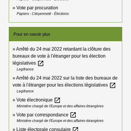
Vote par procuration
Papiers - Citoyenneté - Élections
Pour en savoir plus
Arrêté du 24 mai 2022 retardant la clôture des
bureaux de vote à l'étranger pour les élection
open_in_new
législatives
Legifrance
Arrêté du 24 mai 2022 sur la liste des bureaux de
open_in_new
vote à l'étranger pour les élections législatives
Legifrance
open_in_new
Vote électronique
Ministère chargé de l'Europe et des affaires étrangères
open_in_new
Vote par correspondance
Ministère chargé de l'Europe et des affaires étrangères
open_in_new
Liste électorale consulaire