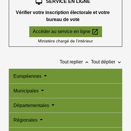
desktop_mac
SERVICE EN LIGNE
Vérifier votre inscription électorale et votre
bureau de vote
open_in_new
Accéder au service en ligne
Ministère chargé de l'intérieur
keyboard_arrow_up
keyboard_arrow_down
Tout replier
Tout déplier
Européennes
Municipales
Départementales
Régionales