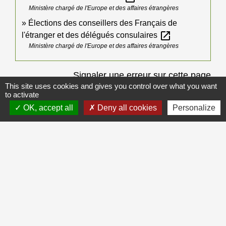
Ministère chargé de l'Europe et des affaires étrangères
Élections des conseillers des Français de
open_in_new
l'étranger et des délégués consulaires
Ministère chargé de l'Europe et des affaires étrangères
Signaler une erreur sur cette page
This site uses cookies and gives you control over what you want
to activate
OK, accept all
Deny all cookies
Personalize
Galerie de photos
Voir tout