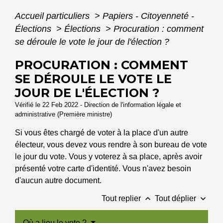
Accueil particuliers
>
Papiers - Citoyenneté -
Élections
>
Élections
>
Procuration : comment
se déroule le vote le jour de l'élection ?
PROCURATION : COMMENT
SE DÉROULE LE VOTE LE
JOUR DE L'ÉLECTION ?
Vérifié le 22 Feb 2022 - Direction de l'information légale et
administrative (Première ministre)
Si vous êtes chargé de voter à la place d'un autre
électeur, vous devez vous rendre à son bureau de vote
le jour du vote. Vous y voterez à sa place, après avoir
présenté votre carte d'identité. Vous n'avez besoin
d'aucun autre document.
keyboard_arrow_up
keyboard_arrow_down
Tout replier
Tout déplier
Où a lieu le vote ?