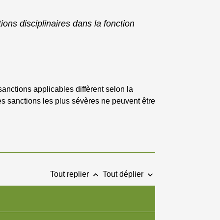
ions disciplinaires dans la fonction
E
sanctions applicables diffèrent selon la
Les sanctions les plus sévères ne peuvent être
keyboard_arrow_up
keyboard_arrow_down
Tout replier
Tout déplier