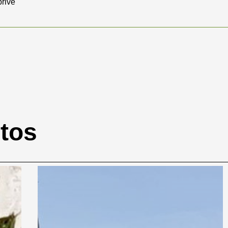
privé
otos