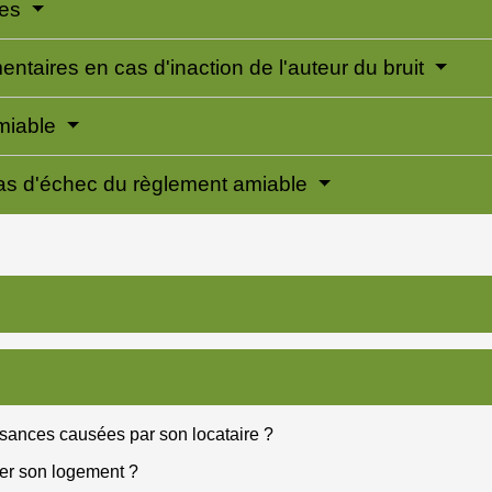
les
taires en cas d'inaction de l'auteur du bruit
amiable
cas d'échec du règlement amiable
uisances causées par son locataire ?
ser son logement ?