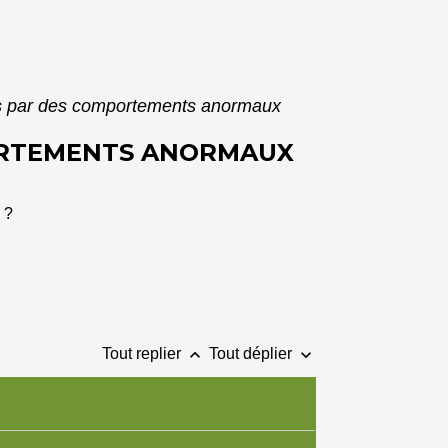
éés par des comportements anormaux
PORTEMENTS ANORMAUX
 ?
keyboard_arrow_up
keyboard_arrow_down
Tout replier
Tout déplier