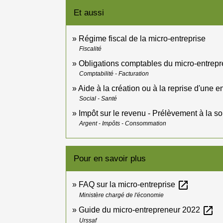
Et aussi
Régime fiscal de la micro-entreprise
Fiscalité
Obligations comptables du micro-entrep
Comptabilité - Facturation
Aide à la création ou à la reprise d'une e
Social - Santé
Impôt sur le revenu - Prélèvement à la s
Argent - Impôts - Consommation
Pour en savoir plus
open_in_new
FAQ sur la micro-entreprise
Ministère chargé de l'économie
open_in_new
Guide du micro-entrepreneur 2022
Urssaf