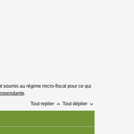
t soumis au régime micro-fiscal pour ce qui
rrespondante
.
keyboard_arrow_up
keyboard_arrow_down
Tout replier
Tout déplier