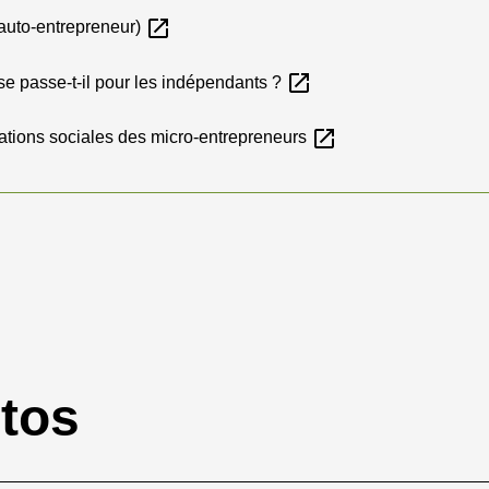
open_in_new
(auto-entrepreneur)
open_in_new
se passe-t-il pour les indépendants ?
open_in_new
sations sociales des micro-entrepreneurs
otos