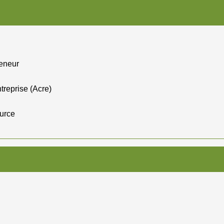
reneur
ntreprise (Acre)
ource