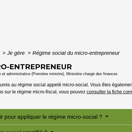
e
>
Je gère
>
Régime social du micro-entrepreneur
CRO-ENTREPRENEUR
le et administrative (Première ministre), Ministère chargé des finances
oumis au régime social appelé micro-social. Vous êtes égalemen
us sur le régime micro-fiscal, vous pouvez
consulter la fiche co
ir pour appliquer le régime micro-social ?