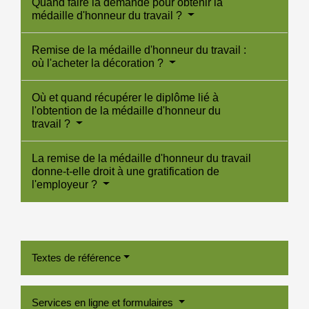
Quand faire la demande pour obtenir la
médaille d'honneur du travail ?
Remise de la médaille d'honneur du travail :
où l'acheter la décoration ?
Où et quand récupérer le diplôme lié à
l'obtention de la médaille d'honneur du
travail ?
La remise de la médaille d'honneur du travail
donne-t-elle droit à une gratification de
l'employeur ?
Textes de référence
Services en ligne et formulaires