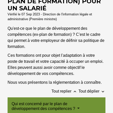
PLAN DE FORMATION) POUR
UN SALARIÉ
Vérifié le 07 Sep 2023 - Direction de l'information légale et
administrative (Première ministre)
Qu'est-ce que le plan de développement des
compétences (ex-plan de formation) ? C'est le cadre
qui permet à votre employeur de définir sa politique de
formation.
Ces formations ont pour objet l'adaptation à votre
poste de travail et votre capacité à occuper un emploi.
Elles peuvent aussi avoir comme objectif le
développement de vos compétences.
Nous vous présentons la réglementation à connaître.
keyboard_arrow_up
keyboard_arrow_down
Tout replier
Tout déplier
Qui est concerné par le plan de
développement des compétences ?