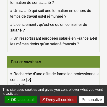
formation de son salarié ?
Un salarié qui suit une formation en dehors du
temps de travail est-il rémunéré ?
Licenciement : qu'est-ce qu'un conseiller du
salarié ?
Un ressortissant européen salarié en France a-t-il
les mêmes droits qu'un salarié français ?
Pour en savoir plus
Recherche d'une offre de formation professionnelle
open_in_new
continue
Carif-Oref
This site uses cookies and gives you control over what you want
to activate
Signaler une erreur sur cette page
OK, accept all
Deny all cookies
Personalize