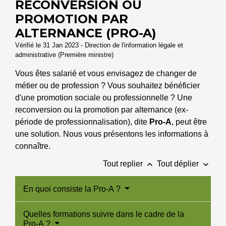
RECONVERSION OU
PROMOTION PAR
ALTERNANCE (PRO-A)
Vérifié le 31 Jan 2023 - Direction de l'information légale et
administrative (Première ministre)
Vous êtes salarié et vous envisagez de changer de
métier ou de profession ? Vous souhaitez bénéficier
d'une promotion sociale ou professionnelle ? Une
reconversion ou la promotion par alternance (ex-
période de professionnalisation), dite
Pro-A
, peut être
une solution. Nous vous présentons les informations à
connaître.
keyboard_arrow_up
keyboard_arrow_down
Tout replier
Tout déplier
En quoi consiste la Pro-A ?
Quelles formations suivre dans le cadre de la
Pro-A ?