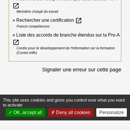
open_in_new
Ministère chargé du travail
open_in_new
Rechercher une certification
France compétences
Liste des accords de branche étendus sur la Pro-A
open_in_new
Centre pour le développement de l'information sur la formation
(Centre Inffo)
Signaler une erreur sur cette page
This site uses cookies and gives you control over what you want
Galerie de photos
to activate
Voir tout
OK, accept all
Deny all cookies
Personalize