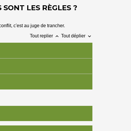
 SONT LES RÈGLES ?
flit, c'est au juge de trancher.
keyboard_arrow_up
keyboard_arrow_down
Tout replier
Tout déplier